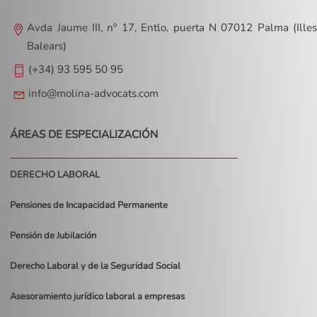
Avda Jaume III, nº 17, Entlo, puerta N 07012 Palma (Illes
Balears)
(+34) 93 595 50 95
info@molina-advocats.com
ÁREAS DE ESPECIALIZACIÓN
DERECHO LABORAL
Pensiones de Incapacidad Permanente
Pensión de Jubilación
Derecho Laboral y de la Seguridad Social
Asesoramiento jurídico laboral a empresas