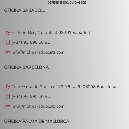
DEFENDEMOS, CUIDAMOS
OFICINA SABADELL
Pl. Sant Roc, 4 planta 3 08201 Sabadell
(+34) 93 595 50 95
info@molina-advocats.com
OFICINA BARCELONA
Travessera de Gràcia nº 73-79, 4º 6ª 08008 Barcelona
(+34) 93 595 50 95
info@molina-advocats.com
OFICINA PALMA DE MALLORCA