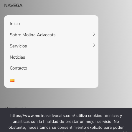
NAVEGA
Inicio
Sobre Molina Advocats
Servicios
Noticias
Contacto
SÍGUENOS
https://www.molina-advocats.com/ utiliza cookies técnicas y
Instagram
Facebook
LinkedIn
analíticas con la finalidad de prestar un mejor servicio. No
obstante, necesitamos su consentimiento explícito para poder
© Molina Advocats | Copyright 2026 |
Aviso Legal, Política de