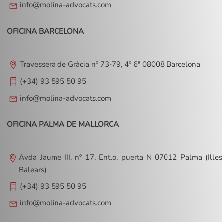
info@molina-advocats.com
OFICINA BARCELONA
Travessera de Gràcia nº 73-79, 4º 6ª 08008 Barcelona
(+34) 93 595 50 95
info@molina-advocats.com
OFICINA PALMA DE MALLORCA
Avda Jaume III, nº 17, Entlo, puerta N 07012 Palma (Illes
Balears)
(+34) 93 595 50 95
info@molina-advocats.com