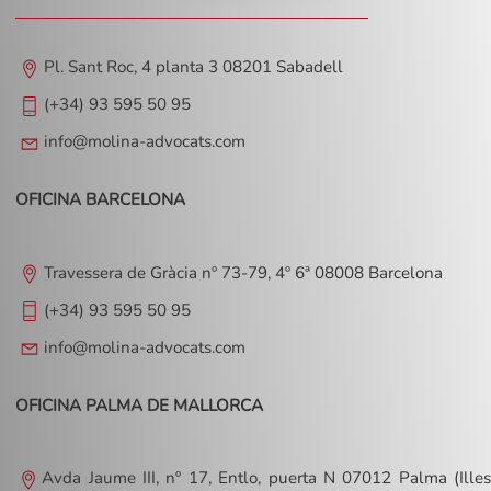
Pl. Sant Roc, 4 planta 3 08201 Sabadell
(+34) 93 595 50 95
info@molina-advocats.com
OFICINA BARCELONA
Travessera de Gràcia nº 73-79, 4º 6ª 08008 Barcelona
(+34) 93 595 50 95
info@molina-advocats.com
OFICINA PALMA DE MALLORCA
Avda Jaume III, nº 17, Entlo, puerta N 07012 Palma (Illes