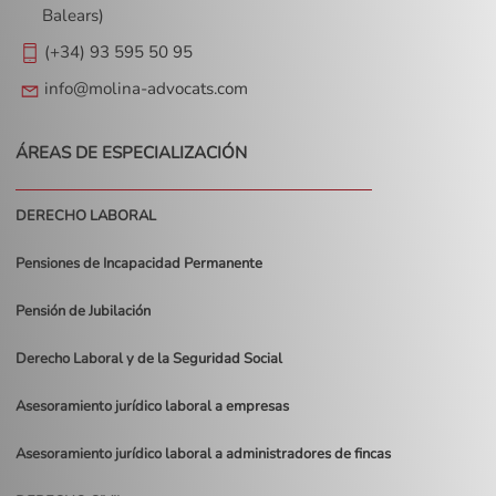
Balears)
(+34) 93 595 50 95
info@molina-advocats.com
ÁREAS DE ESPECIALIZACIÓN
DERECHO LABORAL
Pensiones de Incapacidad Permanente
Pensión de Jubilación
Derecho Laboral y de la Seguridad Social
Asesoramiento jurídico laboral a empresas
Asesoramiento jurídico laboral a administradores de fincas