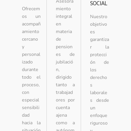
Asesora
SOCIAL
Ofrecem
miento
os un
integral
Nuestro
acompañ
en
objetivo
amiento
materia
es
cercano
de
garantiza
y
pension
r la
personal
es de
protecci
izado
jubilació
ón de
durante
n,
los
todo el
dirigido
derecho
proceso,
tanto a
s
con
trabajad
laborale
especial
ores por
s desde
sensibili
cuenta
un
dad
ajena
enfoque
hacia la
como a
riguroso
situación
autónom
y