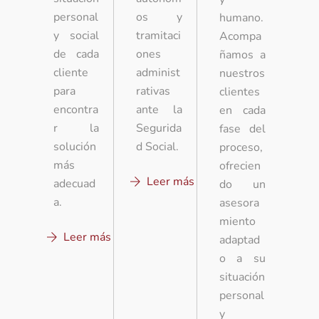
personal
os y
humano.
y social
tramitaci
Acompa
de cada
ones
ñamos a
cliente
administ
nuestros
para
rativas
clientes
encontra
ante la
en cada
r la
Segurida
fase del
solución
d Social.
proceso,
más
ofrecien
Leer más
adecuad
do un
a.
asesora
miento
Leer más
adaptad
o a su
situación
personal
y