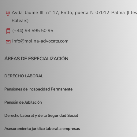
Avda Jaume III, nº 17, Entlo, puerta N 07012 Palma (Illes
Balears)
(+34) 93 595 50 95
info@molina-advocats.com
ÁREAS DE ESPECIALIZACIÓN
DERECHO LABORAL
Pensiones de Incapacidad Permanente
Pensión de Jubilación
Derecho Laboral y de la Seguridad Social
Asesoramiento jurídico laboral a empresas