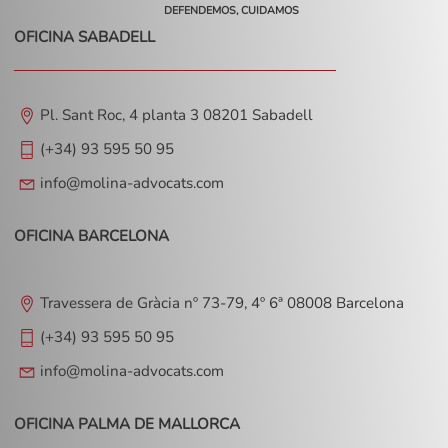
DEFENDEMOS, CUIDAMOS
OFICINA SABADELL
Pl. Sant Roc, 4 planta 3 08201 Sabadell
(+34) 93 595 50 95
info@molina-advocats.com
OFICINA BARCELONA
Travessera de Gràcia nº 73-79, 4º 6ª 08008 Barcelona
(+34) 93 595 50 95
info@molina-advocats.com
OFICINA PALMA DE MALLORCA