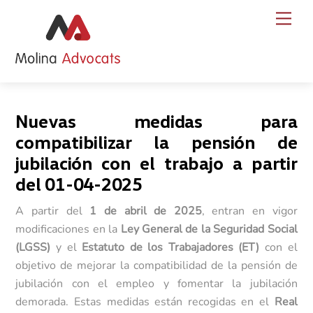
Skip
Back
Men
to
To
content
Top
Nuevas medidas para
compatibilizar la pensión de
jubilación con el trabajo a partir
del 01-04-2025
A partir del
1 de abril de 2025
, entran en vigor
modificaciones en la
Ley General de la Seguridad Social
(LGSS)
y el
Estatuto de los Trabajadores (ET)
con el
objetivo de mejorar la compatibilidad de la pensión de
jubilación con el empleo y fomentar la jubilación
demorada. Estas medidas están recogidas en el
Real