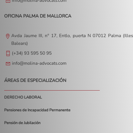
info@molina-advocats.com
OFICINA PALMA DE MALLORCA
Avda Jaume III, nº 17, Entlo, puerta N 07012 Palma (Illes
Balears)
(+34) 93 595 50 95
info@molina-advocats.com
ÁREAS DE ESPECIALIZACIÓN
DERECHO LABORAL
Pensiones de Incapacidad Permanente
Pensión de Jubilación