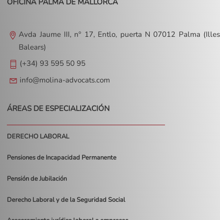
OFICINA PALMA DE MALLORCA
Avda Jaume III, nº 17, Entlo, puerta N 07012 Palma (Illes
Balears)
(+34) 93 595 50 95
info@molina-advocats.com
ÁREAS DE ESPECIALIZACIÓN
DERECHO LABORAL
Pensiones de Incapacidad Permanente
Pensión de Jubilación
Derecho Laboral y de la Seguridad Social