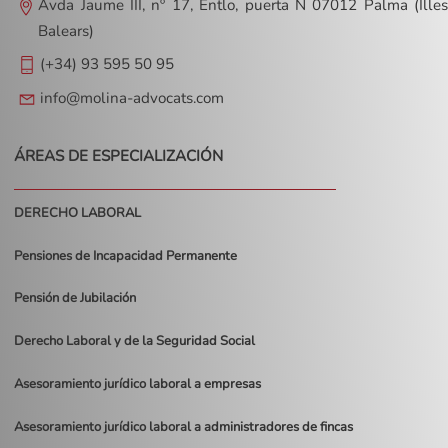
Avda Jaume III, nº 17, Entlo, puerta N 07012 Palma (Illes
Balears)
(+34) 93 595 50 95
info@molina-advocats.com
ÁREAS DE ESPECIALIZACIÓN
DERECHO LABORAL
Pensiones de Incapacidad Permanente
Pensión de Jubilación
Derecho Laboral y de la Seguridad Social
Asesoramiento jurídico laboral a empresas
Asesoramiento jurídico laboral a administradores de fincas