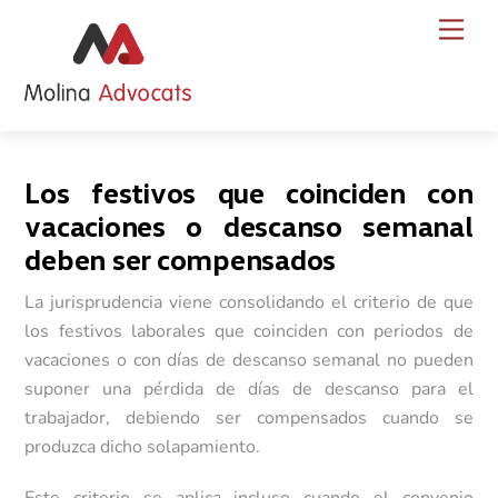
Skip
Back
Men
to
To
content
Top
Los festivos que coinciden con
vacaciones o descanso semanal
deben ser compensados
La jurisprudencia viene consolidando el criterio de que
los festivos laborales que coinciden con periodos de
vacaciones o con días de descanso semanal no pueden
suponer una pérdida de días de descanso para el
trabajador, debiendo ser compensados cuando se
produzca dicho solapamiento.