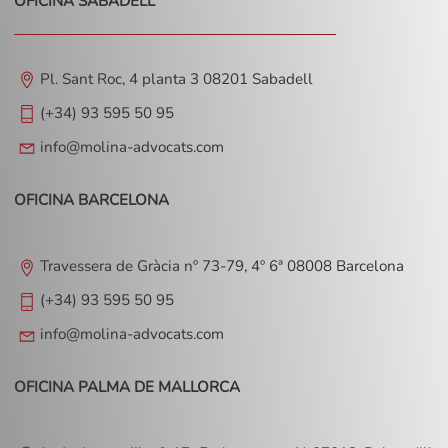
OFICINA SABADELL
Pl. Sant Roc, 4 planta 3 08201 Sabadell
(+34) 93 595 50 95
info@molina-advocats.com
OFICINA BARCELONA
Travessera de Gràcia nº 73-79, 4º 6ª 08008 Barcelona
(+34) 93 595 50 95
info@molina-advocats.com
OFICINA PALMA DE MALLORCA