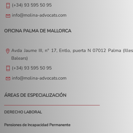
(+34) 93 595 50 95
info@molina-advocats.com
OFICINA PALMA DE MALLORCA
Avda Jaume III, nº 17, Entlo, puerta N 07012 Palma (Illes
Balears)
(+34) 93 595 50 95
info@molina-advocats.com
ÁREAS DE ESPECIALIZACIÓN
DERECHO LABORAL
Pensiones de Incapacidad Permanente