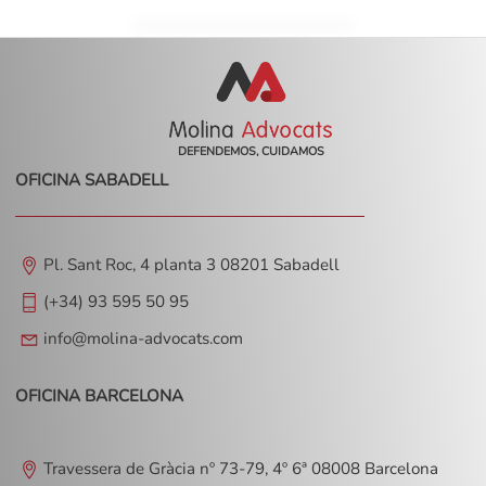
DEFENDEMOS, CUIDAMOS
OFICINA SABADELL
Pl. Sant Roc, 4 planta 3 08201 Sabadell
(+34) 93 595 50 95
info@molina-advocats.com
OFICINA BARCELONA
Travessera de Gràcia nº 73-79, 4º 6ª 08008 Barcelona