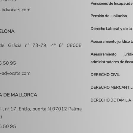
Pensiones de Incapacid
-advocats.com
Pensión de Jubilación
Derecho Laboral y de la
ELONA
Asesoramiento jurídico 
 de Gràcia nº 73-79, 4º 6ª 08008
Asesoramiento jurí
administradores de finca
5 50 95
-advocats.com
DERECHO CIVIL
DERECHO MERCANTIL
A DE MALLORCA
DERECHO DE FAMILIA
II, nº 17, Entlo, puerta N 07012 Palma
s)
5 50 95