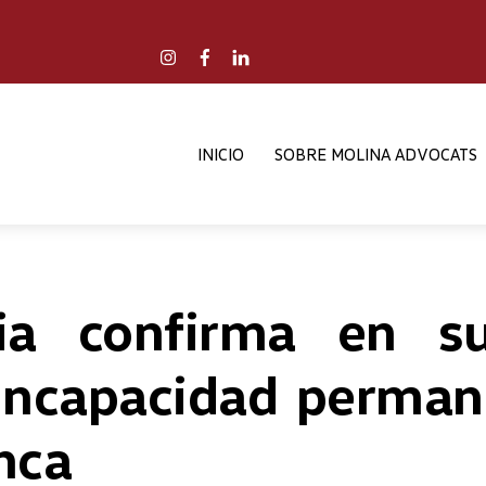
Back
To
Instagram
Facebook
LinkedIn
Top
INICIO
SOBRE MOLINA ADVOCATS
cia confirma en s
incapacidad perman
nca