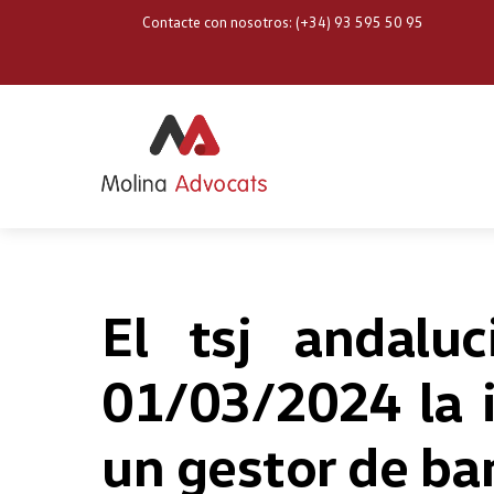
Skip
Contacte con nosotros: (+34) 93 595 50 95
to
content
El tsj andalu
01/03/2024 la 
un gestor de ba