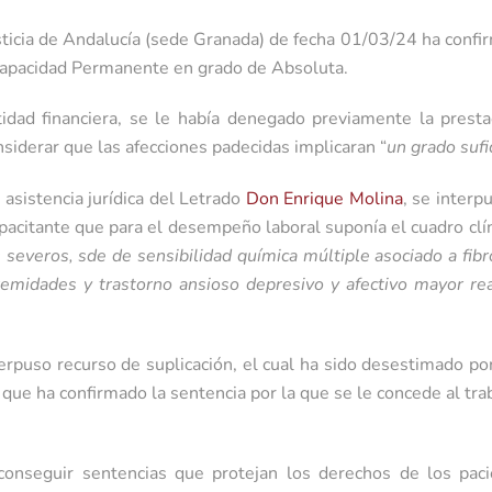
sticia de Andalucía (sede Granada) de fecha 01/03/24 ha confir
ncapacidad Permanente en grado de Absoluta.
ntidad financiera, se le había denegado previamente la prest
nsiderar que las afecciones padecidas implicaran “
un grado sufi
 asistencia jurídica del Letrado
Don Enrique Molina
, se interp
capacitante que para el desempeño laboral suponía el cuadro cl
s severos, sde de sensibilidad química múltiple asociado a fi
remidades y trastorno ansioso depresivo y afectivo mayor reac
erpuso recurso de suplicación, el cual ha sido desestimado por
 que ha confirmado la sentencia por la que se le concede al tra
onseguir sentencias que protejan los derechos de los paci