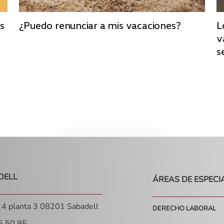
s
¿Puedo renunciar a mis vacaciones?
L
v
s
DELL
ÁREAS DE ESPECI
, 4 planta 3 08201 Sabadell
DERECHO LABORAL
5 50 95