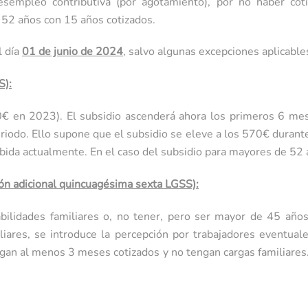
esempleo contributiva (por agotamiento), por no haber coti
e 52 años con 15 años cotizados.
l día
01 de junio de 2024
, salvo algunas excepciones aplicabl
S):
€ en 2023). El subsidio ascenderá ahora los primeros 6 m
riodo. Ello supone que el subsidio se eleve a los 570€ duran
cibida actualmente. En el caso del subsidio para mayores de 5
ción adicional quincuagésima sexta LGSS):
abilidades familiares o, no tener, pero ser mayor de 45 año
ares, se introduce la percepción por trabajadores eventuales
engan al menos 3 meses cotizados y no tengan cargas familiares