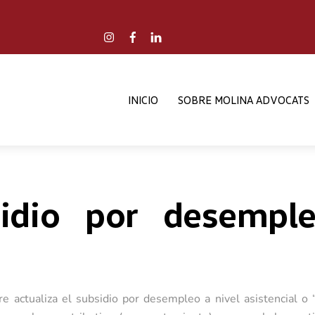
Back
To
Instagram
Facebook
LinkedIn
Top
INICIO
SOBRE MOLINA ADVOCATS
idio por desempl
e actualiza el subsidio por desempleo a nivel asistencial o “