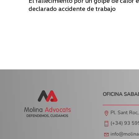
El fallecimiento por un golpe de calor e
declarado accidente de trabajo
OFICINA SABA
Pl. Sant Roc
DEFENDEMOS, CUIDAMOS
(+34) 93 59
info@molina