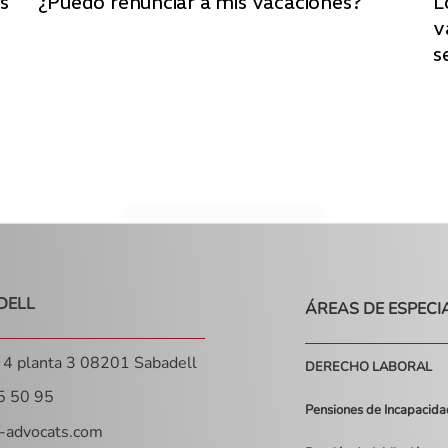
s
¿Puedo renunciar a mis vacaciones?
L
v
s
DELL
ÁREAS DE ESPECI
, 4 planta 3 08201 Sabadell
DERECHO LABORAL
5 50 95
Pensiones de Incapacid
-advocats.com