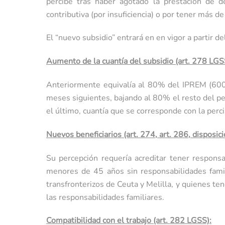
percibe tras haber agotado la prestación de d
contributiva (por insuficiencia) o por tener más d
El “nuevo subsidio” entrará en en vigor a partir de
Aumento de la cuantía del subsidio (art. 278 LGS
Anteriormente equivalía al 80% del IPREM (600
meses siguientes, bajando al 80% el resto del pe
el último, cuantía que se corresponde con la per
Nuevos beneficiarios (art. 274, art. 286, disposi
Su percepción requería acreditar tener respons
menores de 45 años sin responsabilidades famili
transfronterizos de Ceuta y Melilla, y quienes t
las responsabilidades familiares.
Compatibilidad con el trabajo (art. 282 LGSS):