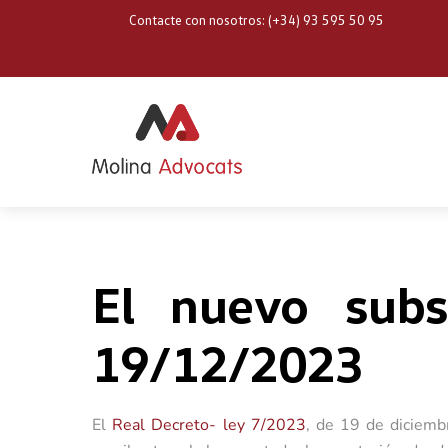
Skip
Contacte con nosotros: (+34) 93 595 50 95
to
content
El nuevo subs
19/12/2023
El
Real Decreto- ley 7/2023
, de 19 de diciembr