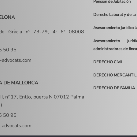
Pensión de Jubilación
Derecho Laboral y de la
ELONA
Asesoramiento jurídico 
 de Gràcia nº 73-79, 4º 6ª 08008
Asesoramiento jurí
administradores de finca
5 50 95
-advocats.com
DERECHO CIVIL
DERECHO MERCANTIL
A DE MALLORCA
DERECHO DE FAMILIA
II, nº 17, Entlo, puerta N 07012 Palma
s)
5 50 95
-advocats.com