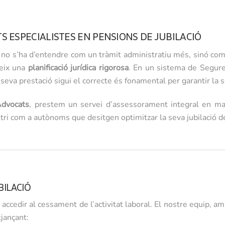
 ESPECIALISTES EN PENSIONS DE JUBILACIÓ
ó no s’ha d’entendre com un tràmit administratiu més, sinó com 
eix una
planificació jurídica rigorosa
. En un sistema de Segure
 seva prestació sigui el correcte és fonamental per garantir la se
Advocats
, prestem un servei d’assessorament integral en matè
tri com a autònoms que desitgen optimitzar la seva jubilació des 
BILACIÓ
accedir al cessament de l’activitat laboral. El nostre equip, a
tjançant: