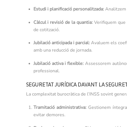
Estudi i planificació personalitzada:
Analitzem e
Càlcul i revisió de la quantia:
Verifiquem que l
de cotització.
Jubilació anticipada i parcial:
Avaluem els coefic
amb una reducció de jornada.
Jubilació activa i flexible:
Assessorem autònoms 
professional.
SEGURETAT JURÍDICA DAVANT LA SEGURET
La complexitat burocràtica de l’INSS sovint gener
Tramitació administrativa:
Gestionem íntegram
evitar demores.