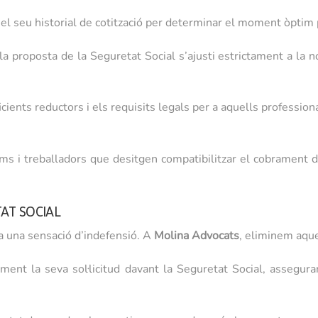
l seu historial de cotització per determinar el moment òptim pe
a proposta de la Seguretat Social s’ajusti estrictament a la n
ients reductors i els requisits legals per a aquells profession
i treballadors que desitgen compatibilitzar el cobrament de 
AT SOCIAL
a una sensació d’indefensió. A
Molina Advocats
, eliminem aques
ent la seva sol·licitud davant la Seguretat Social, assegura