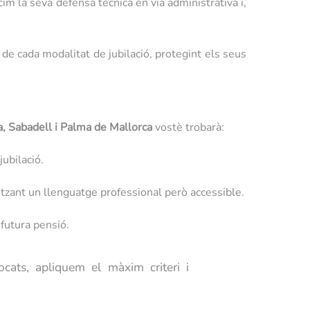
im la seva defensa tècnica en via administrativa i,
 de cada modalitat de jubilació, protegint els seus
, Sabadell i Palma de Mallorca
vostè trobarà:
ubilació.
litzant un llenguatge professional però accessible.
futura pensió.
ats, apliquem el màxim criteri i