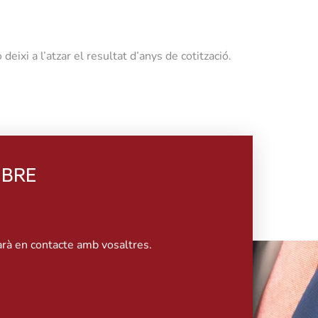
deixi a l’atzar el resultat d’anys de cotització.
OBRE
rà en contacte amb vosaltres.