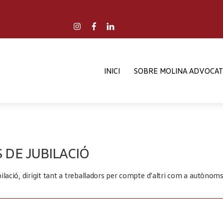
Back
To
Instagram
Facebook
LinkedIn
Top
INICI
SOBRE MOLINA ADVOCAT
 DE JUBILACIÓ
lació, dirigit tant a treballadors per compte d’altri com a autònoms