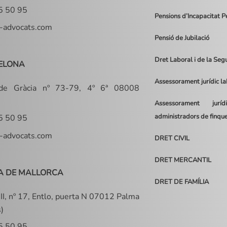
5 50 95
Pensions d’Incapacitat 
-advocats.com
Pensió de Jubilació
Dret Laboral i de la Seg
ELONA
Assessorament jurídic l
 de Gràcia nº 73-79, 4º 6ª 08008
Assessorament jur
administradors de finqu
5 50 95
-advocats.com
DRET CIVIL
DRET MERCANTIL
A DE MALLORCA
DRET DE FAMÍLIA
II, nº 17, Entlo, puerta N 07012 Palma
s)
5 50 95