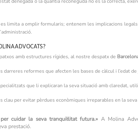
estat denegada o la quantia reconeguda no és la correcta, exerc
o es limita a omplir formularis; entenem les implicacions legals
’administració.
MOLINA ADVOCATS?
spatxos amb estructures rígides, al nostre despatx de
Barcelona
 darreres reformes que afecten les bases de càlcul i l’edat de j
cialitzats que li explicaran la seva situació amb claredat, uti
 clau per evitar pèrdues econòmiques irreparables en la seva 
r cuidar la seva tranquil·litat futura.»
A Molina Advoc
eva prestació.