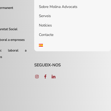
Sobre Molina Advocats
Permanent
Serveis
Notícies
uretat Social
Contacte
aboral a empreses
ídic laboral a
es
SEGUEIX-NOS
Instagram
Facebook
LinkedIn