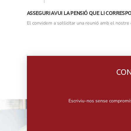
ASSEGURI AVUI LA PENSIÓ QUE LI CORRESP
El convidem a sol·licitar una reunió amb el nostre e
CON
Escriviu-nos sense compromís